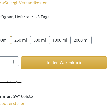
 MwSt. zzgl. Versandkosten
fügbar, Lieferzeit: 1-3 Tage
len
00ml
250 ml
500 ml
1000 ml
2000 ml
Anzahl: Gib den gewünschten Wert ein o
In den Warenkorb
ttel hinzufügen
ummer:
SW10062.2
bot erstellen