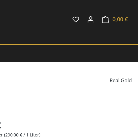
0,00 €
Ware
Real Gold
€
ter
(290,00 € / 1 Liter)