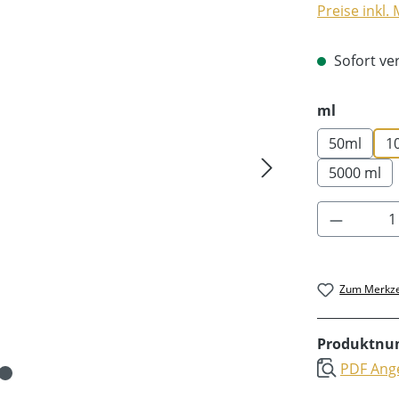
Preise inkl.
Sofort ver
auswäh
ml
50ml
1
5000 ml
Produkt 
Zum Merkze
Produktn
PDF Ange