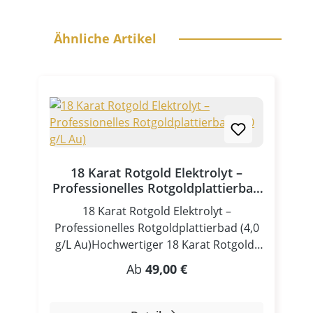
Produktgalerie überspringen
Ähnliche Artikel
18 Karat Rotgold Elektrolyt –
Professionelles Rotgoldplattierbad
(4,0 g/L Au)
18 Karat Rotgold Elektrolyt –
Professionelles Rotgoldplattierbad (4,0
g/L Au)Hochwertiger 18 Karat Rotgold-
Elektrolyt für brillante Roségold- und
Regulärer Preis:
Ab
49,00 €
RotgoldbeschichtungenDas 18 Karat
Rotgold Elektrolyt ist ein hochwertiger,
gebrauchsfertiger Rotgoldplattier-