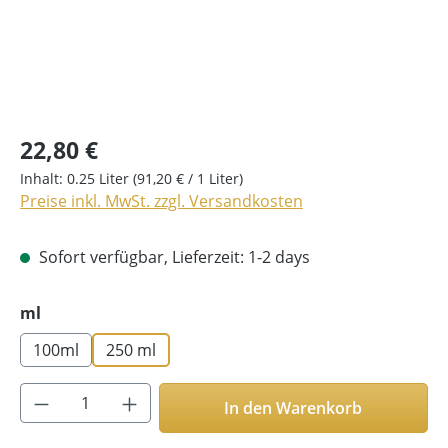
22,80 €
Inhalt:
0.25 Liter
(91,20 € / 1 Liter)
Preise inkl. MwSt. zzgl. Versandkosten
Sofort verfügbar, Lieferzeit: 1-2 days
auswählen
ml
100ml
250 ml
Produkt Anzahl: Gib den gewünschten Wer
In den Warenkorb