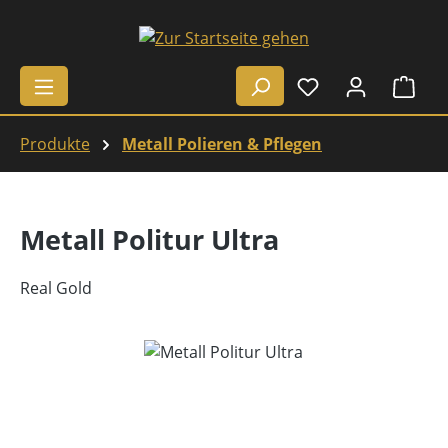
Zum Hauptinhalt springen
Ware
Produkte
Metall Polieren & Pflegen
Metall Politur Ultra
Real Gold
Bildergalerie überspringen