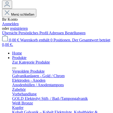
Menü schließen
Ihr Konto
Anmelden
oder
registrieren
Übersicht
Persönliches Profil
Adressen
Bestellungen
0,00 €
Warenkorb enthält 0 Positionen. Der Gesamtwert beträgt
0,00 €.
Home
Produkte
Zur Kategorie Produkte
Vergoldete Produkte
Galvanikanlagen - Gold / Chrom
Elektroden - Anoden
Anodenhüllen / Anodentampons
Zubehör
Vorbehandlung
GOLD Elektrolyt Stift- / Bad-/Tampongalvanik
Weiß Bronze
Kupfer
Kobalt Galvanik – Kobalt Elektrolyte, Kobaltbäder &