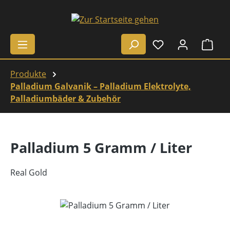
Zum Hauptinhalt springen
Ware
Produkte
Palladium Galvanik – Palladium Elektrolyte,
Palladiumbäder & Zubehör
Palladium 5 Gramm / Liter
Real Gold
Bildergalerie überspringen