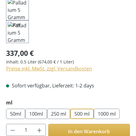
337,00 €
Inhalt:
0.5 Liter
(674,00 € / 1 Liter)
Preise inkl. MwSt. zzgl. Versandkosten
Sofort verfügbar, Lieferzeit: 1-2 days
auswählen
ml
50ml
100ml
250 ml
500 ml
1000 ml
Produkt Anzahl: Gib den gewünschten Wer
In den Warenkorb