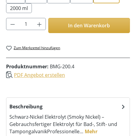
2000 ml
Produkt Anzahl: Gib den gewünschten Wer
In den Warenkorb
Zum Merkzettel hinzufügen
Produktnummer:
BMG-200.4
PDF Angebot erstellen
Beschreibung
Schwarz-Nickel Elektrolyt (Smoky Nickel) –
Gebrauchsfertiger Elektrolyt für Bad-, Stift- und
TampongalvanikProfessionelle…
Mehr