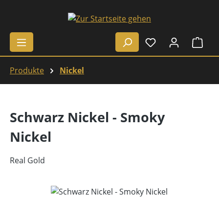
Zum Hauptinhalt springen
Ware
Produkte
Nickel
Schwarz Nickel - Smoky
Nickel
Real Gold
Bildergalerie überspringen