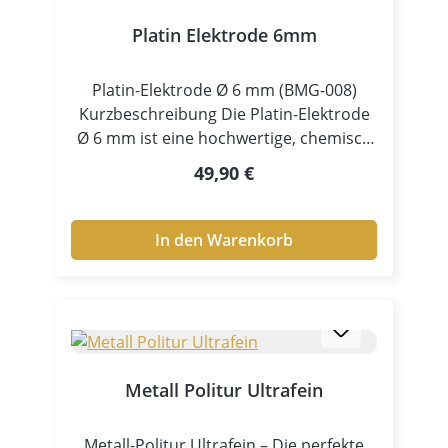
Platin Elektrode 6mm
Platin-Elektrode Ø 6 mm (BMG-008)
Kurzbeschreibung Die Platin-Elektrode
Ø 6 mm ist eine hochwertige, chemisch
äußerst beständige Elektrode aus Platin,
Regulärer Preis:
49,90 €
entwickelt für anspruchsvolle
galvanische Prozesse. Durch ihre
hervorragende Beständigkeit gegenüber
In den Warenkorb
aggressiven Elektrolyten und ihre
außergewöhnlich gute Leitfähigkeit
eignet sie sich ideal für Edelmetall-
Galvanik, präzise
Oberflächenveredelung und
reproduzierbare Ergebnisse –
Metall Politur Ultrafein
insbesondere dort, wo andere
Elektroden versagen.
Metall-Politur Ultrafein – Die perfekte