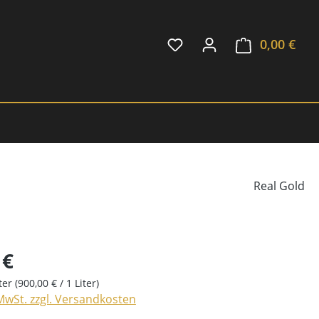
0,00 €
Ware
Real Gold
 €
iter
(900,00 € / 1 Liter)
 MwSt. zzgl. Versandkosten