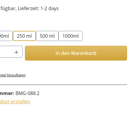
fügbar, Lieferzeit: 1-2 days
len
00ml
250 ml
500 ml
1000ml
Anzahl: Gib den gewünschten Wert ein o
In den Warenkorb
ttel hinzufügen
ummer:
BMG-088.2
bot erstellen