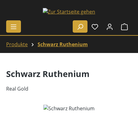
Zum Hauptinhalt springen
Ware
Produkte
Schwarz Ruthenium
Schwarz Ruthenium
Real Gold
Bildergalerie überspringen