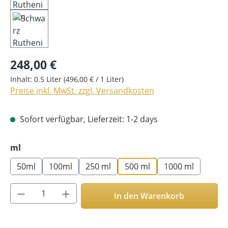
248,00 €
Inhalt:
0.5 Liter
(496,00 € / 1 Liter)
Preise inkl. MwSt. zzgl. Versandkosten
Sofort verfügbar, Lieferzeit: 1-2 days
auswählen
ml
50ml
100ml
250 ml
500 ml
1000 ml
Produkt Anzahl: Gib den gewünschten Wer
In den Warenkorb