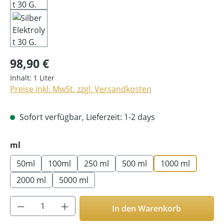
98,90 €
Inhalt:
1 Liter
Preise inkl. MwSt. zzgl. Versandkosten
Sofort verfügbar, Lieferzeit: 1-2 days
auswählen
ml
50ml
100ml
250 ml
500 ml
1000 ml
2000 ml
5000 ml
Produkt Anzahl: Gib den gewünschten Wer
In den Warenkorb