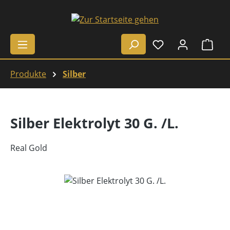
Zum Hauptinhalt springen
Ware
Produkte
Silber
Silber Elektrolyt 30 G. /L.
Real Gold
Bildergalerie überspringen