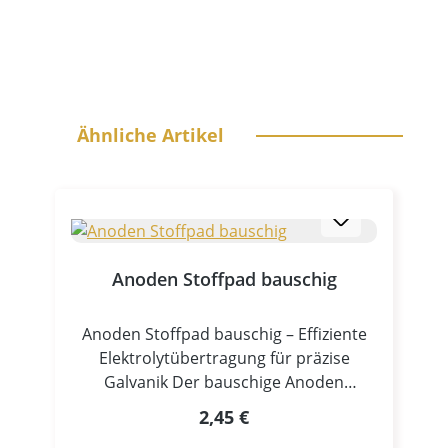
Produktgalerie überspringen
Ähnliche Artikel
Anoden Stoffpad bauschig
Anoden Stoffpad bauschig – Effiziente
Elektrolytübertragung für präzise
Galvanik Der bauschige Anoden
Stoffpad ist ein unverzichtbares
Regulärer Preis:
2,45 €
Zubehör für professionelle