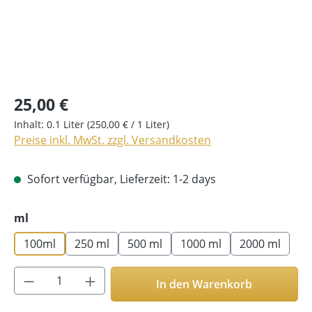
25,00 €
Inhalt:
0.1 Liter
(250,00 € / 1 Liter)
Preise inkl. MwSt. zzgl. Versandkosten
Sofort verfügbar, Lieferzeit: 1-2 days
auswählen
ml
100ml
250 ml
500 ml
1000 ml
2000 ml
Produkt Anzahl: Gib den gewünschten Wer
In den Warenkorb