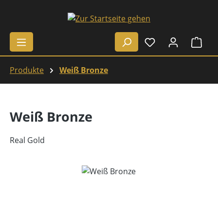
Zum Hauptinhalt springen
Ware
Produkte
Weiß Bronze
Weiß Bronze
Real Gold
Bildergalerie überspringen