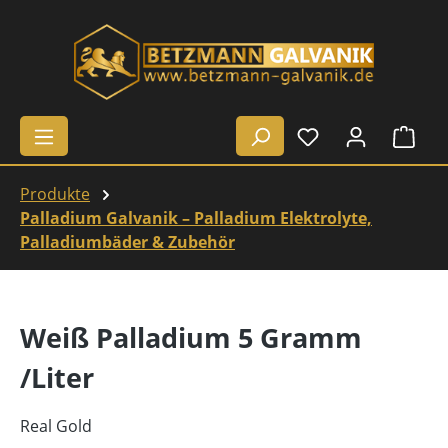
Zum Hauptinhalt springen
Ware
Produkte
Palladium Galvanik – Palladium Elektrolyte,
Palladiumbäder & Zubehör
Weiß Palladium 5 Gramm
/Liter
Real Gold