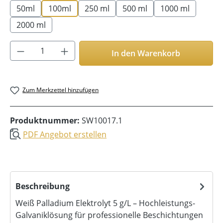
50ml
100ml
250 ml
500 ml
1000 ml
2000 ml
Produkt Anzahl: Gib den gewünschten Wer
In den Warenkorb
Zum Merkzettel hinzufügen
Produktnummer:
SW10017.1
PDF Angebot erstellen
Beschreibung
Weiß Palladium Elektrolyt 5 g/L – Hochleistungs-
Galvaniklösung für professionelle Beschichtungen