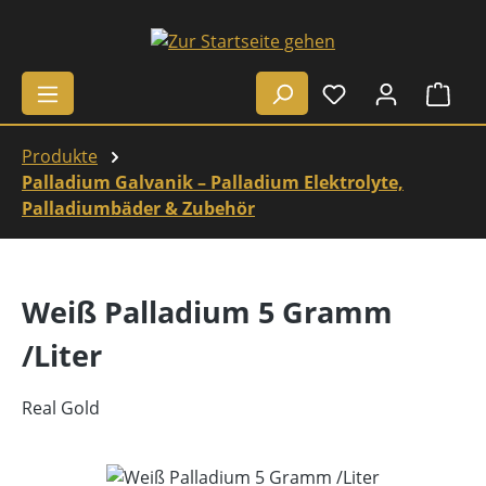
Zum Hauptinhalt springen
Ware
Produkte
Palladium Galvanik – Palladium Elektrolyte,
Palladiumbäder & Zubehör
Weiß Palladium 5 Gramm
/Liter
Real Gold
Bildergalerie überspringen