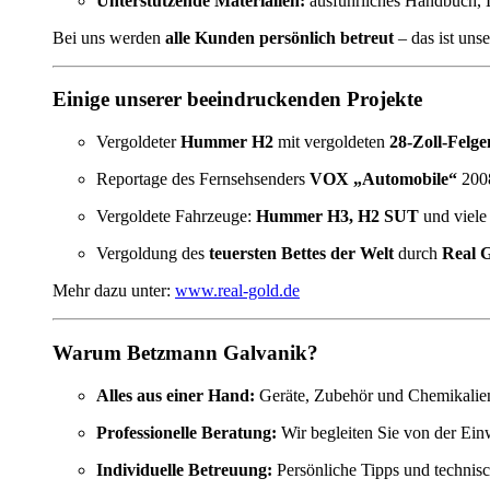
Unterstützende Materialien:
ausführliches Handbuch, 
Bei uns werden
alle Kunden persönlich betreut
– das ist uns
Einige unserer beeindruckenden Projekte
Vergoldeter
Hummer H2
mit vergoldeten
28-Zoll-Felge
Reportage des Fernsehsenders
VOX „Automobile“
200
Vergoldete Fahrzeuge:
Hummer H3, H2 SUT
und viele
Vergoldung des
teuersten Bettes der Welt
durch
Real 
Mehr dazu unter:
www.real-gold.de
Warum Betzmann Galvanik?
Alles aus einer Hand:
Geräte, Zubehör und Chemikalie
Professionelle Beratung:
Wir begleiten Sie von der Ei
Individuelle Betreuung:
Persönliche Tipps und technis