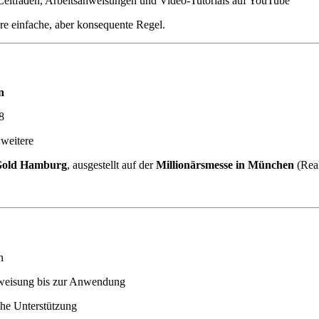
Leitfäden, Arbeitsanweisungen und Video-Tutorials auf YouTube
ere einfache, aber konsequente Regel.
n
8
 weitere
Gold Hamburg
, ausgestellt auf der
Millionärsmesse in München
(Real
n
nweisung bis zur Anwendung
che Unterstützung