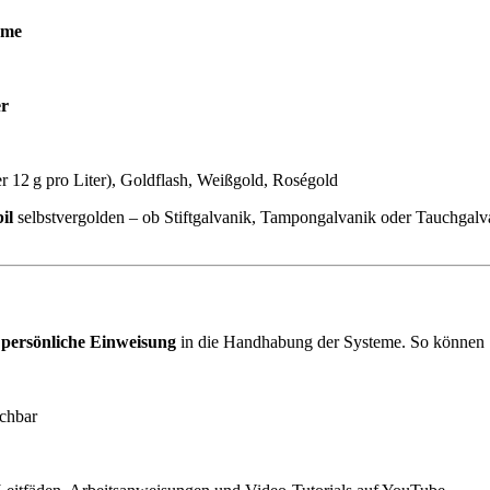
eme
er
er 12 g pro Liter), Goldflash, Weißgold, Roségold
il
selbstvergolden – ob Stiftgalvanik, Tampongalvanik oder Tauchgalva
 persönliche Einweisung
in die Handhabung der Systeme. So können
ichbar