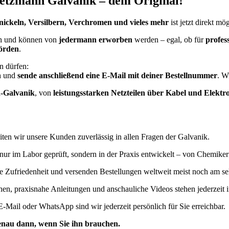
etzmann Galvanik – dem Original!
nickeln, Versilbern, Verchromen und vieles mehr
ist jetzt direkt mög
ich und können von
jedermann erworben
werden – egal, ob für
profes
örden
.
en dürfen:
ch und
sende anschließend eine E-Mail mit deiner Bestellnummer
. W
n-Galvanik
, von
leistungsstarken Netzteilen über Kabel und Elekt
iten wir unsere Kunden zuverlässig in allen Fragen der Galvanik.
nur im Labor geprüft, sondern in der Praxis entwickelt – von Chemiker
re Zufriedenheit und versenden Bestellungen weltweit meist noch am s
onen, praxisnahe Anleitungen und anschauliche Videos stehen jederzeit
 E-Mail oder WhatsApp sind wir jederzeit persönlich für Sie erreichbar.
genau dann, wenn Sie ihn brauchen.