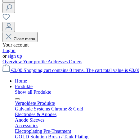
Close menu
Your account
Log in
or
sign up
Overview
Your profile
Addresses
Orders
€0.00
Shopping cart contains 0 items. The cart total value is €0.0
Home
Produkte
Show all Produkte
Vergoldete Produkte
Galvanic Systems Chrome & Gold
Electrodes & Anodes
Anode Sleeves
Accessories
Electroplating Pre-Treatment
GOLD Solution Brush / Tank Plating