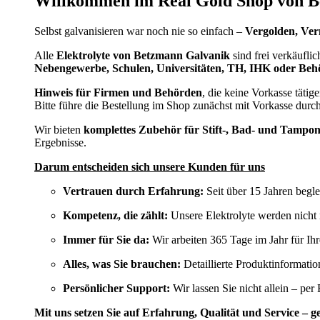
Willkommen im Real Gold Shop von B
Selbst galvanisieren war noch nie so einfach –
Vergolden, Ver
Alle
Elektrolyte von Betzmann Galvanik
sind frei verkäufl
Nebengewerbe, Schulen, Universitäten, TH, IHK oder Beh
Hinweis für Firmen und Behörden
, die keine Vorkasse tätig
Bitte führe die Bestellung im Shop zunächst mit Vorkasse dur
Wir bieten
komplettes Zubehör für Stift-, Bad- und Tampo
Ergebnisse.
Darum entscheiden sich unsere Kunden für uns
Vertrauen durch Erfahrung:
Seit über 15 Jahren begle
Kompetenz, die zählt:
Unsere Elektrolyte werden nicht 
Immer für Sie da:
Wir arbeiten 365 Tage im Jahr für Ih
Alles, was Sie brauchen:
Detaillierte Produktinformati
Persönlicher Support:
Wir lassen Sie nicht allein – per
Mit uns setzen Sie auf Erfahrung, Qualität und Service – 