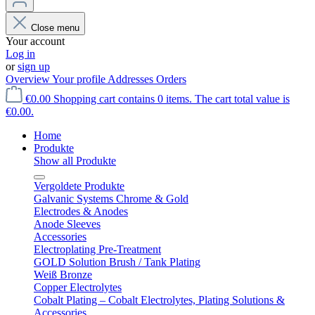
Close menu
Your account
Log in
or
sign up
Overview
Your profile
Addresses
Orders
€0.00
Shopping cart contains 0 items. The cart total value is
€0.00.
Home
Produkte
Show all Produkte
Vergoldete Produkte
Galvanic Systems Chrome & Gold
Electrodes & Anodes
Anode Sleeves
Accessories
Electroplating Pre-Treatment
GOLD Solution Brush / Tank Plating
Weiß Bronze
Copper Electrolytes
Cobalt Plating – Cobalt Electrolytes, Plating Solutions &
Accessories