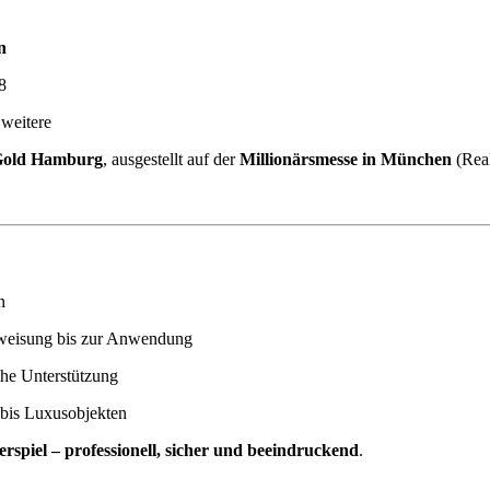
n
8
 weitere
Gold Hamburg
, ausgestellt auf der
Millionärsmesse in München
(Real
n
nweisung bis zur Anwendung
che Unterstützung
bis Luxusobjekten
erspiel – professionell, sicher und beeindruckend
.