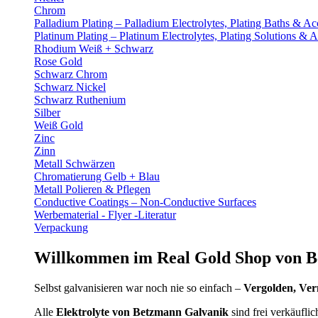
Chrom
Palladium Plating – Palladium Electrolytes, Plating Baths & Ac
Platinum Plating – Platinum Electrolytes, Plating Solutions & A
Rhodium Weiß + Schwarz
Rose Gold
Schwarz Chrom
Schwarz Nickel
Schwarz Ruthenium
Silber
Weiß Gold
Zinc
Zinn
Metall Schwärzen
Chromatierung Gelb + Blau
Metall Polieren & Pflegen
Conductive Coatings – Non-Conductive Surfaces
Werbematerial - Flyer -Literatur
Verpackung
Willkommen im Real Gold Shop von B
Selbst galvanisieren war noch nie so einfach –
Vergolden, Ver
Alle
Elektrolyte von Betzmann Galvanik
sind frei verkäufl