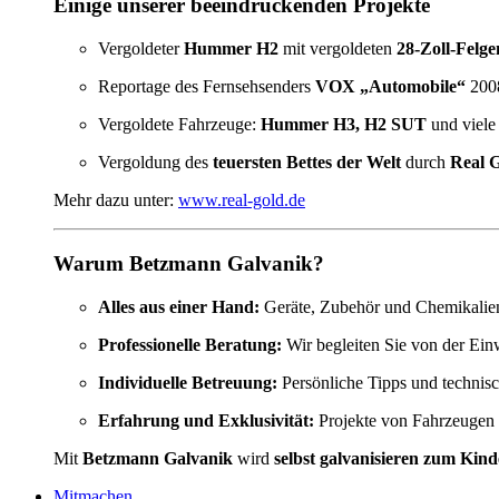
Einige unserer beeindruckenden Projekte
Vergoldeter
Hummer H2
mit vergoldeten
28-Zoll-Felge
Reportage des Fernsehsenders
VOX „Automobile“
200
Vergoldete Fahrzeuge:
Hummer H3, H2 SUT
und viele
Vergoldung des
teuersten Bettes der Welt
durch
Real 
Mehr dazu unter:
www.real-gold.de
Warum Betzmann Galvanik?
Alles aus einer Hand:
Geräte, Zubehör und Chemikalie
Professionelle Beratung:
Wir begleiten Sie von der Ei
Individuelle Betreuung:
Persönliche Tipps und technis
Erfahrung und Exklusivität:
Projekte von Fahrzeugen 
Mit
Betzmann Galvanik
wird
selbst galvanisieren zum Kind
Mitmachen