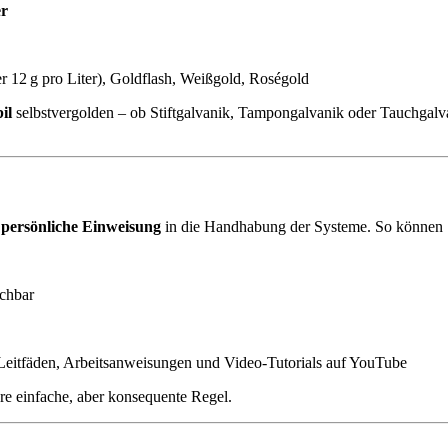
er
er 12 g pro Liter), Goldflash, Weißgold, Roségold
il
selbstvergolden – ob Stiftgalvanik, Tampongalvanik oder Tauchgalva
 persönliche Einweisung
in die Handhabung der Systeme. So können
ichbar
Leitfäden, Arbeitsanweisungen und Video-Tutorials auf YouTube
ere einfache, aber konsequente Regel.