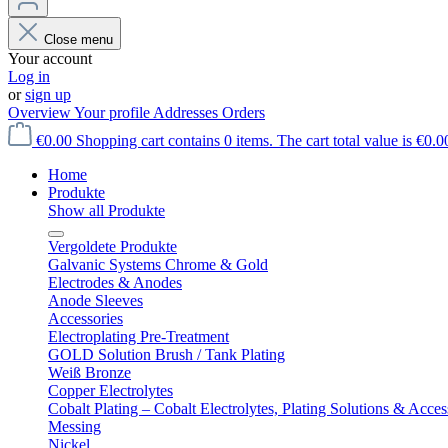
Close menu
Your account
Log in
or
sign up
Overview
Your profile
Addresses
Orders
€0.00
Shopping cart contains 0 items. The cart total value is €0.0
Home
Produkte
Show all Produkte
Vergoldete Produkte
Galvanic Systems Chrome & Gold
Electrodes & Anodes
Anode Sleeves
Accessories
Electroplating Pre-Treatment
GOLD Solution Brush / Tank Plating
Weiß Bronze
Copper Electrolytes
Cobalt Plating – Cobalt Electrolytes, Plating Solutions & Acces
Messing
Nickel