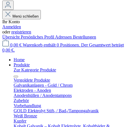
Menü schließen
Ihr Konto
Anmelden
oder
registrieren
Übersicht
Persönliches Profil
Adressen
Bestellungen
0,00 €
Warenkorb enthält 0 Positionen. Der Gesamtwert beträgt
0,00 €.
Home
Produkte
Zur Kategorie Produkte
Vergoldete Produkte
Galvanikanlagen - Gold / Chrom
Elektroden - Anoden
Anodenhüllen / Anodentampons
Zubehör
Vorbehandlung
GOLD Elektrolyt Stift- / Bad-/Tampongalvanik
Weiß Bronze
Kupfer
Kobalt Galvanik – Kobalt Elektrolyte, Kobaltbäder &