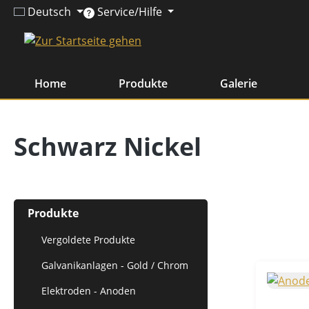
Deutsch
Service/Hilfe
m Hauptinhalt springen
Zur Suche springen
Zur Hauptnavigation springen
Home
Produkte
Galerie
Schwarz Nickel
Produkte
Vergoldete Produkte
Galvanikanlagen - Gold / Chrom
Elektroden - Anoden