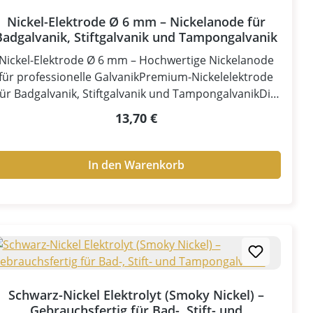
Nickel-Elektrode Ø 6 mm – Nickelanode für
Badgalvanik, Stiftgalvanik und Tampongalvanik
Nickel-Elektrode Ø 6 mm – Hochwertige Nickelanode
für professionelle GalvanikPremium-Nickelelektrode
für Badgalvanik, Stiftgalvanik und TampongalvanikDie
Nickel-Elektrode Ø 6 mm ist eine hochwertige lösliche
Regulärer Preis:
13,70 €
ickelanode, die speziell für professionelle galvanische
ernickelungsprozesse entwickelt wurde. Sie sorgt für
ine kontinuierliche und kontrollierte Versorgung des
In den Warenkorb
Elektrolyten mit Nickelionen und ermöglicht dadurch
gleichmäßige, haftfeste und hochwertige
Nickelschichten.Die Nickelelektrode eignet sich ideal
ür Badgalvanik, Stiftgalvanik und Tampongalvanik und
ist ein unverzichtbares Zubehör für zuverlässige
galvanische Nickelbeschichtungen.Ihre
VorteileHochwertige Nickelanode für galvanisches
Schwarz-Nickel Elektrolyt (Smoky Nickel) –
VernickelnGleichmäßige Abgabe von
Gebrauchsfertig für Bad-, Stift- und
NickelionenStabilisiert den Nickelgehalt des