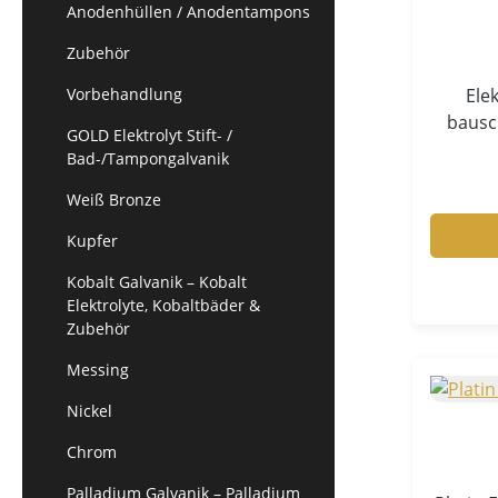
Anodenhüllen / Anodentampons
Zubehör
Vorbehandlung
Ele
bausc
GOLD Elektrolyt Stift- /
Zube
Bad-/Tampongalvanik
Stiftg
Weiß Bronze
Tampon 
Elektrol
Kupfer
Beschi
D
Kobalt Galvanik – Kobalt
Elektrolyte, Kobaltbäder &
g
Zubehör
Ele
während 
Messing
H
Nickel
Beschichtung Weiche, bauschi
Oberflächenanpa
Chrom
schnelle Bear
Palladium Galvanik – Palladium
Elektr