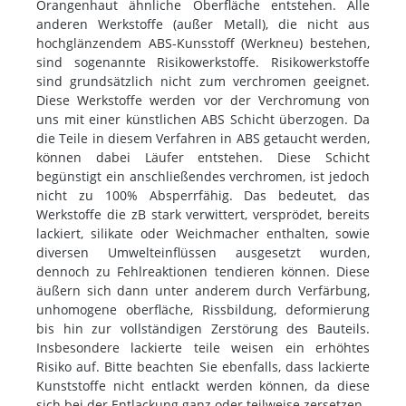
Orangenhaut ähnliche Oberfläche entstehen. Alle
anderen Werkstoffe (außer Metall), die nicht aus
hochglänzendem ABS-Kunsstoff (Werkneu) bestehen,
sind sogenannte Risikowerkstoffe. Risikowerkstoffe
sind grundsätzlich nicht zum verchromen geeignet.
Diese Werkstoffe werden vor der Verchromung von
uns mit einer künstlichen ABS Schicht überzogen. Da
die Teile in diesem Verfahren in ABS getaucht werden,
können dabei Läufer entstehen. Diese Schicht
begünstigt ein anschließendes verchromen, ist jedoch
nicht zu 100% Absperrfähig. Das bedeutet, das
Werkstoffe die zB stark verwittert, versprödet, bereits
lackiert, silikate oder Weichmacher enthalten, sowie
diversen Umwelteinflüssen ausgesetzt wurden,
dennoch zu Fehlreaktionen tendieren können. Diese
äußern sich dann unter anderem durch Verfärbung,
unhomogene oberfläche, Rissbildung, deformierung
bis hin zur vollständigen Zerstörung des Bauteils.
Insbesondere lackierte teile weisen ein erhöhtes
Risiko auf. Bitte beachten Sie ebenfalls, dass lackierte
Kunststoffe nicht entlackt werden können, da diese
sich bei der Entlackung ganz oder teilweise zersetzen.