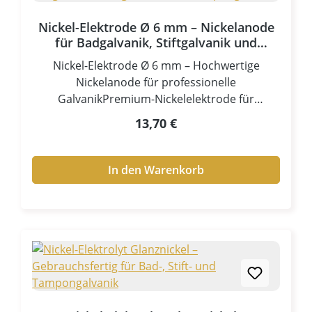
Nickel-Elektrode Ø 6 mm – Nickelanode
für Badgalvanik, Stiftgalvanik und
Tampongalvanik
Nickel-Elektrode Ø 6 mm – Hochwertige
Nickelanode für professionelle
GalvanikPremium-Nickelelektrode für
Badgalvanik, Stiftgalvanik und
Regulärer Preis:
13,70 €
TampongalvanikDie Nickel-Elektrode Ø 6 mm
ist eine hochwertige lösliche Nickelanode, die
speziell für professionelle galvanische
In den Warenkorb
Vernickelungsprozesse entwickelt wurde. Sie
sorgt für eine kontinuierliche und kontrollierte
Versorgung des Elektrolyten mit Nickelionen
und ermöglicht dadurch gleichmäßige,
haftfeste und hochwertige Nickelschichten.Die
Nickelelektrode eignet sich ideal für
Badgalvanik, Stiftgalvanik und Tampongalvanik
und ist ein unverzichtbares Zubehör für