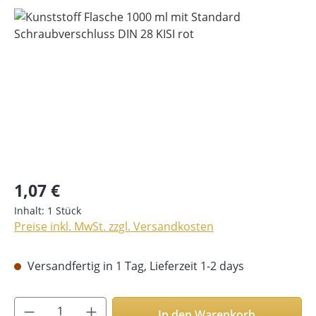
Bildergalerie überspringen
1,07 €
Inhalt:
1 Stück
Preise inkl. MwSt. zzgl. Versandkosten
Versandfertig in 1 Tag, Lieferzeit 1-2 days
Produkt Anzahl: Gib den gewünschten Wer
In den Warenkorb