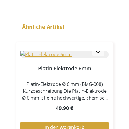
Produktgalerie überspringen
Ähnliche Artikel
Platin Elektrode 6mm
Platin-Elektrode Ø 6 mm (BMG-008)
Kurzbeschreibung Die Platin-Elektrode
Ø 6 mm ist eine hochwertige, chemisch
äußerst beständige Elektrode aus Platin,
Regulärer Preis:
49,90 €
entwickelt für anspruchsvolle
galvanische Prozesse. Durch ihre
hervorragende Beständigkeit gegenüber
In den Warenkorb