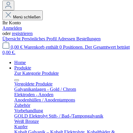
Menü schließen
Ihr Konto
Anmelden
oder
registrieren
Übersicht
Persönliches Profil
Adressen
Bestellungen
0,00 €
Warenkorb enthält 0 Positionen. Der Gesamtwert beträgt
0,00 €.
Home
Produkte
Zur Kategorie Produkte
Vergoldete Produkte
Galvanikanlagen - Gold / Chrom
Elektroden - Anoden
Anodenhüllen / Anodentampons
Zubehör
Vorbehandlung
GOLD Elektrolyt Stift- / Bad-/Tampongalvanik
Weiß Bronze
Kupfer
Kobalt Galvanik – Kobalt Elektrolyte, Kobaltbäder &