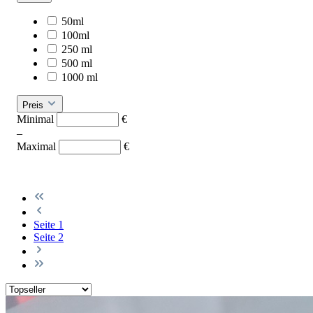
50ml
100ml
250 ml
500 ml
1000 ml
Preis
Minimal
€
–
Maximal
€
Seite
1
Seite
2