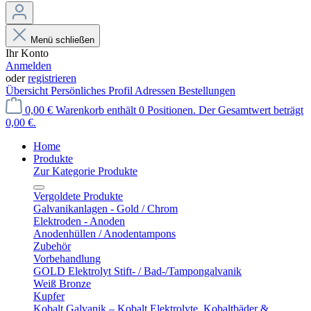
Menü schließen
Ihr Konto
Anmelden
oder
registrieren
Übersicht
Persönliches Profil
Adressen
Bestellungen
0,00 €
Warenkorb enthält 0 Positionen. Der Gesamtwert beträgt
0,00 €.
Home
Produkte
Zur Kategorie Produkte
Vergoldete Produkte
Galvanikanlagen - Gold / Chrom
Elektroden - Anoden
Anodenhüllen / Anodentampons
Zubehör
Vorbehandlung
GOLD Elektrolyt Stift- / Bad-/Tampongalvanik
Weiß Bronze
Kupfer
Kobalt Galvanik – Kobalt Elektrolyte, Kobaltbäder &