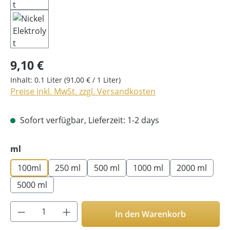
9,10 €
Inhalt:
0.1 Liter
(91,00 € / 1 Liter)
Preise inkl. MwSt. zzgl. Versandkosten
Sofort verfügbar, Lieferzeit: 1-2 days
auswählen
ml
100ml
250 ml
500 ml
1000 ml
2000 ml
5000 ml
Produkt Anzahl: Gib den gewünschten Wer
In den Warenkorb