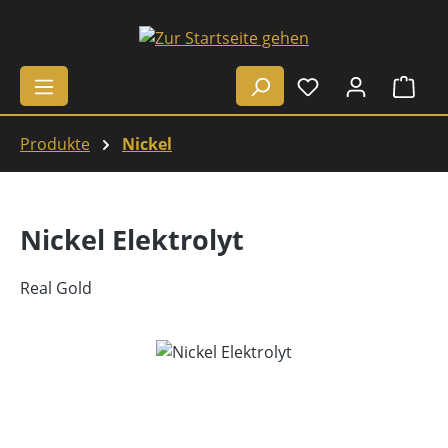
Zum Hauptinhalt springen
Ware
Produkte
Nickel
Nickel Elektrolyt
Real Gold
Bildergalerie überspringen