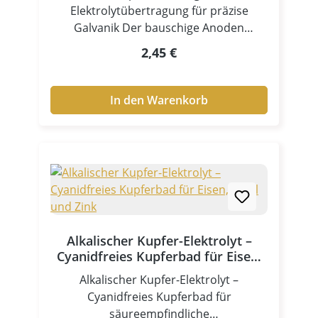
Elektrolytübertragung für präzise
Galvanik Der bauschige Anoden
Stoffpad ist ein unverzichtbares
Regulärer Preis:
2,45 €
Zubehör für professionelle
Anwendungen in der Stiftgalvanik und
Tampongalvanik. Als Anodenhülle /
In den Warenkorb
Tampon sorgt er für eine gleichmäßige
Verteilung des Elektrolyten und
ermöglicht präzise sowie kontrollierte
Beschichtungen – selbst auf komplexen
Oberflächen. Dank seiner weichen,
saugfähigen Struktur gewährleistet der
Stoffpad eine optimale
Elektrolytaufnahme und gleichmäßige
Alkalischer Kupfer-Elektrolyt –
Abgabe während des
Cyanidfreies Kupferbad für Eisen,
Galvanikprozesses. Zentrale Vorteile
Stahl und Zink
Alkalischer Kupfer-Elektrolyt –
Hohe Elektrolytaufnahme für
Cyanidfreies Kupferbad für
gleichmäßige Beschichtung Weiche,
säureempfindliche
bauschige Struktur für optimale