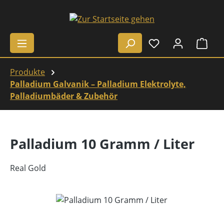
Zum Hauptinhalt springen
Ware
Produkte
Palladium Galvanik – Palladium Elektrolyte,
Palladiumbäder & Zubehör
Palladium 10 Gramm / Liter
Real Gold
Bildergalerie überspringen