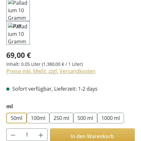
69,00 €
Inhalt:
0.05 Liter
(1.380,00 € / 1 Liter)
Preise inkl. MwSt. zzgl. Versandkosten
Sofort verfügbar, Lieferzeit: 1-2 days
auswählen
ml
50ml
100ml
250 ml
500 ml
1000 ml
Produkt Anzahl: Gib den gewünschten Wer
In den Warenkorb