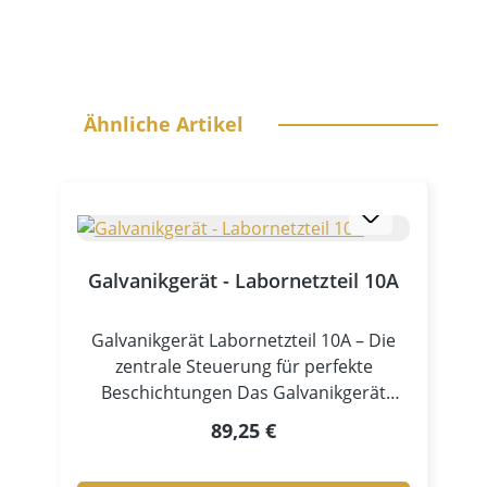
Produktgalerie überspringen
Ähnliche Artikel
Galvanikgerät - Labornetzteil 10A
Galvanikgerät Labornetzteil 10A – Die
zentrale Steuerung für perfekte
Beschichtungen Das Galvanikgerät
Labornetzteil 10A ist das Herzstück jeder
Regulärer Preis:
89,25 €
professionellen Galvanikanlage. Es
liefert die präzise steuerbare