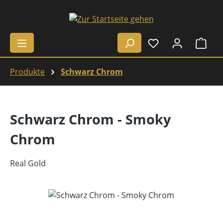
Zum Hauptinhalt springen
Ware
Produkte
Schwarz Chrom
Schwarz Chrom - Smoky
Chrom
Real Gold
Bildergalerie überspringen