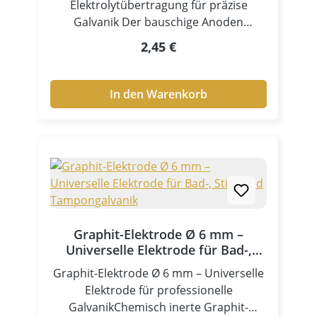
Elektrolytübertragung für präzise
Galvanik Der bauschige Anoden
Stoffpad ist ein unverzichtbares
Regulärer Preis:
2,45 €
Zubehör für professionelle
Anwendungen in der Stiftgalvanik und
Tampongalvanik. Als Anodenhülle /
In den Warenkorb
Tampon sorgt er für eine gleichmäßige
Verteilung des Elektrolyten und
ermöglicht präzise sowie kontrollierte
Beschichtungen – selbst auf komplexen
Oberflächen. Dank seiner weichen,
saugfähigen Struktur gewährleistet der
Stoffpad eine optimale
Elektrolytaufnahme und gleichmäßige
Graphit-Elektrode Ø 6 mm –
Abgabe während des
Universelle Elektrode für Bad-,
Galvanikprozesses. Zentrale Vorteile
Stift- und Tampongalvanik
Graphit-Elektrode Ø 6 mm – Universelle
Hohe Elektrolytaufnahme für
Elektrode für professionelle
gleichmäßige Beschichtung Weiche,
GalvanikChemisch inerte Graphit-
bauschige Struktur für optimale