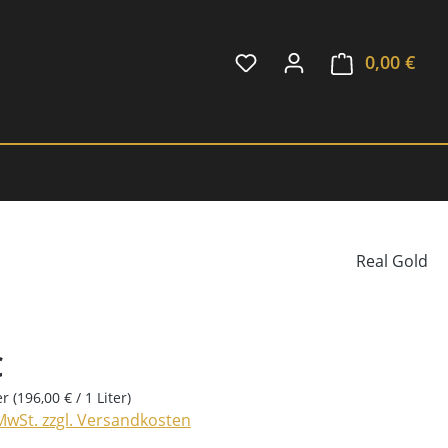
0,00 €
Ware
Real Gold
€
ter
(196,00 € / 1 Liter)
 MwSt. zzgl. Versandkosten