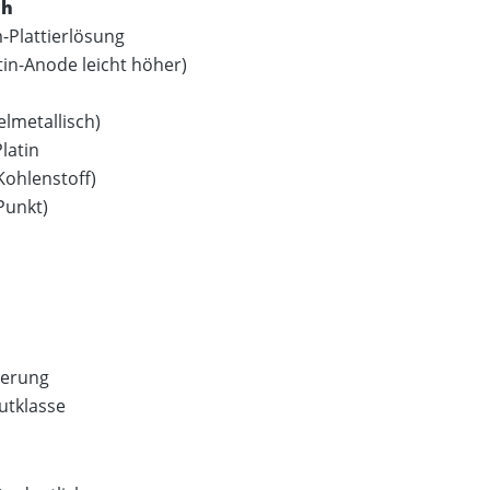
ch
Plattierlösung
atin-Anode leicht höher)
lmetallisch)
latin
 Kohlenstoff)
Punkt)
zierung
utklasse