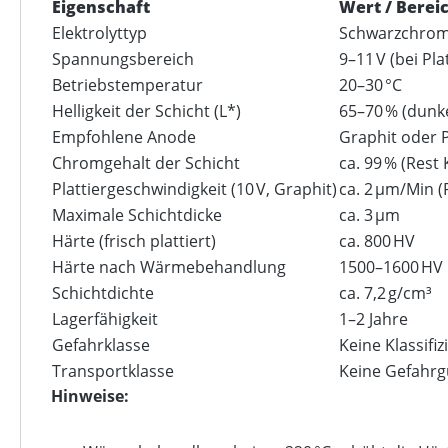
Eigenschaft
Wert / Berei
Elektrolyttyp
Schwarzchrom-
Spannungsbereich
9–11 V (bei Pl
Betriebstemperatur
20–30 °C
Helligkeit der Schicht (L*)
65–70 % (dunke
Empfohlene Anode
Graphit oder P
Chromgehalt der Schicht
ca. 99 % (Rest
Plattiergeschwindigkeit (10 V, Graphit)
ca. 2 µm/Min (
Maximale Schichtdicke
ca. 3 µm
Härte (frisch plattiert)
ca. 800 HV
Härte nach Wärmebehandlung
1500–1600 HV
Schichtdichte
ca. 7,2 g/cm³
Lagerfähigkeit
1–2 Jahre
Gefahrklasse
Keine Klassifi
Transportklasse
Keine Gefahrg
Hinweise: