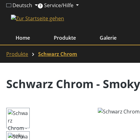
Deutsch
Service/Hilfe
m Hauptinhalt springen
Zur Suche springen
Zur Hauptnavigation springen
Home
Produkte
Galerie
Produkte
Schwarz Chrom
Schwarz Chrom - Smok
Bildergalerie überspringen