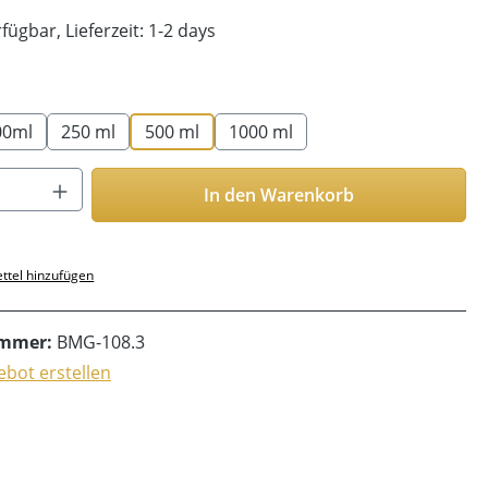
fügbar, Lieferzeit: 1-2 days
len
00ml
250 ml
500 ml
1000 ml
Anzahl: Gib den gewünschten Wert ein o
In den Warenkorb
ttel hinzufügen
ummer:
BMG-108.3
bot erstellen