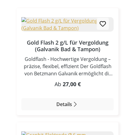
Gold Flash 2 g/L für Vergoldung
(Galvanik Bad & Tampon)
Goldflash - Hochwertige Vergoldung –
präzise, flexibel, effizient Der Goldflash
von Betzmann Galvanik ermöglicht dir
eine professionelle Vergoldung mittels
Regulärer Preis:
Ab
27,00 €
Stift, Tampon oder Badgalvanik. Durch
die flexible Anwendung eignet sich das
System ideal für Reparaturen,
Details
Veredelungen und industrielle
Beschichtungen. Technische Parameter
& Anwendungsvorgaben
Betriebsbedingungen und