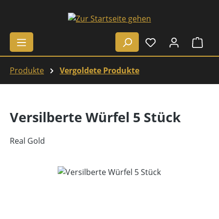
Zum Hauptinhalt springen
Ware
Produkte
Vergoldete Produkte
Versilberte Würfel 5 Stück
Real Gold
Bildergalerie überspringen