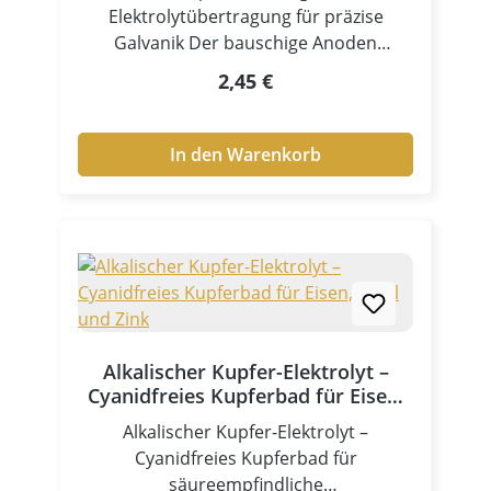
Elektrolytübertragung für präzise
Galvanik Der bauschige Anoden
Stoffpad ist ein unverzichtbares
Regulärer Preis:
2,45 €
Zubehör für professionelle
Anwendungen in der Stiftgalvanik und
Tampongalvanik. Als Anodenhülle /
In den Warenkorb
Tampon sorgt er für eine gleichmäßige
Verteilung des Elektrolyten und
ermöglicht präzise sowie kontrollierte
Beschichtungen – selbst auf komplexen
Oberflächen. Dank seiner weichen,
saugfähigen Struktur gewährleistet der
Stoffpad eine optimale
Elektrolytaufnahme und gleichmäßige
Alkalischer Kupfer-Elektrolyt –
Abgabe während des
Cyanidfreies Kupferbad für Eisen,
Galvanikprozesses. Zentrale Vorteile
Stahl und Zink
Alkalischer Kupfer-Elektrolyt –
Hohe Elektrolytaufnahme für
Cyanidfreies Kupferbad für
gleichmäßige Beschichtung Weiche,
säureempfindliche
bauschige Struktur für optimale