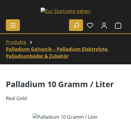
Zum Hauptinhalt springen
Ware
Produkte
Palladium Galvanik – Palladium Elektrolyte,
Palladiumbäder & Zubehör
Palladium 10 Gramm / Liter
Real Gold
Bildergalerie überspringen