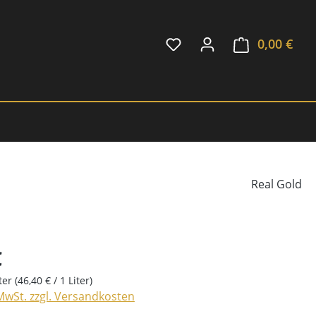
0,00 €
Ware
Real Gold
€
iter
(46,40 € / 1 Liter)
 MwSt. zzgl. Versandkosten