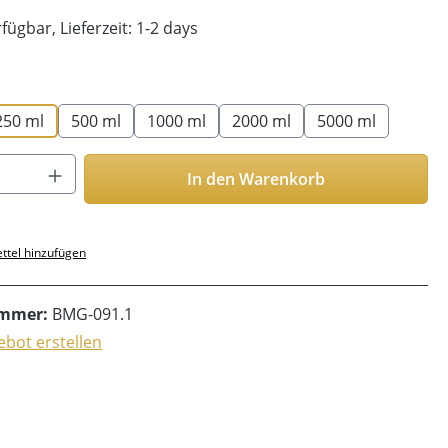
fügbar, Lieferzeit: 1-2 days
len
250 ml
500 ml
1000 ml
2000 ml
5000 ml
Anzahl: Gib den gewünschten Wert ein o
In den Warenkorb
ttel hinzufügen
ummer:
BMG-091.1
bot erstellen